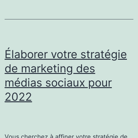
manteau
?
Élaborer votre stratégie
de marketing des
médias sociaux pour
2022
Vous cherchez à affiner votre stratégie de