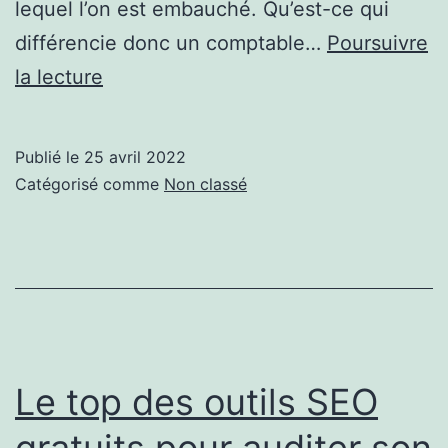
lequel l’on est embauché. Qu’est-ce qui
différencie donc un comptable…
Poursuivre
Quelles
la lecture
sont
les
Publié le
25 avril 2022
différences
Catégorisé comme
Non classé
entre
comptable
public
et
comptable
privé
Le top des outils SEO
?
gratuits pour auditer son