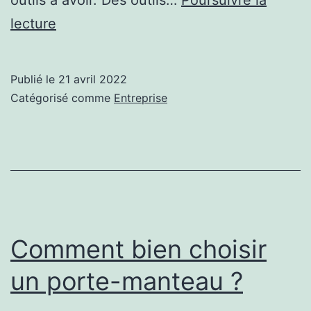
Le
lecture
top
des
Publié le
21 avril 2022
outils
Catégorisé comme
Entreprise
SEO
gratuits
pour
auditer
son
site
Comment bien choisir
internet
un porte-manteau ?