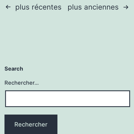
Pagination
plus récentes
plus anciennes
des
publications
Search
Rechercher…