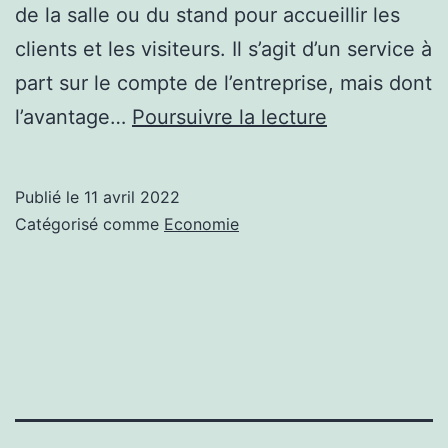
de la salle ou du stand pour accueillir les
clients et les visiteurs. Il s’agit d’un service à
part sur le compte de l’entreprise, mais dont
Hotesse
l’avantage…
Poursuivre la lecture
d’accueil
:
Publié le
11 avril 2022
quelle
Catégorisé comme
Economie
importance
pour
un
evenement
professionne
?