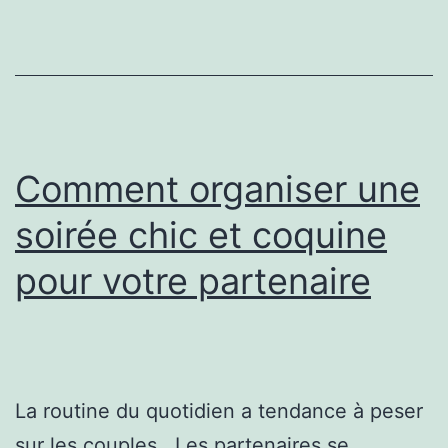
et
les
secrets
du
style
Comment organiser une
européen
soirée chic et coquine
pour votre partenaire
La routine du quotidien a tendance à peser
sur les couples. Les partenaires se