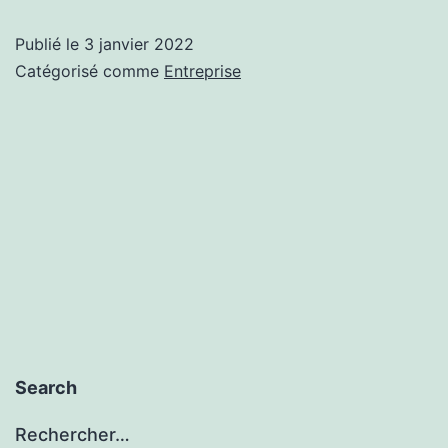
restera
Publié le
3 janvier 2022
dans
Catégorisé comme
Entreprise
l’histoire
comme
l’année
de
tous
les
records
pour
le
Search
marché
Rechercher…
de