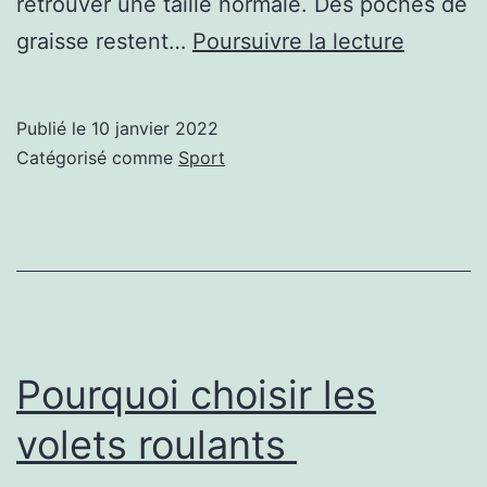
retrouver une taille normale. Des poches de
Plastie
graisse restent…
Poursuivre la lecture
abdomin
après
Publié le
10 janvier 2022
un
Catégorisé comme
Sport
bypass
gastriq
Pourquoi choisir les
volets roulants