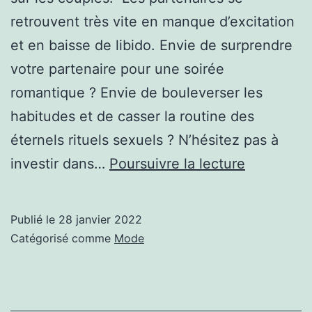
retrouvent très vite en manque d’excitation
et en baisse de libido. Envie de surprendre
votre partenaire pour une soirée
romantique ? Envie de bouleverser les
habitudes et de casser la routine des
éternels rituels sexuels ? N’hésitez pas à
Comment
investir dans…
Poursuivre la lecture
organiser
une
Publié le
28 janvier 2022
soirée
Catégorisé comme
Mode
chic
et
coquine