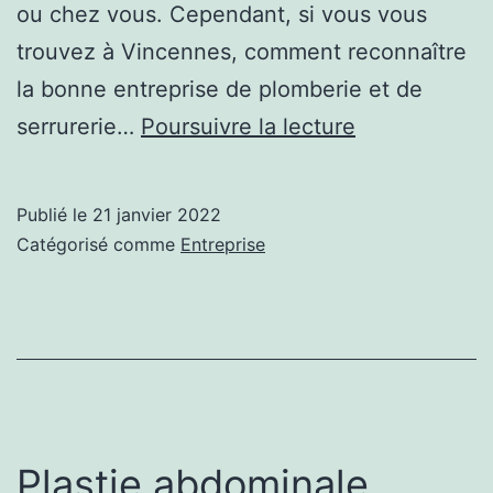
ou chez vous. Cependant, si vous vous
trouvez à Vincennes, comment reconnaître
la bonne entreprise de plomberie et de
Plomberie
serrurerie…
Poursuivre la lecture
et
serrurerie :
Publié le
21 janvier 2022
Comment
Catégorisé comme
Entreprise
choisir
votre
prestataire
sur
Vincennes ?
Plastie abdominale