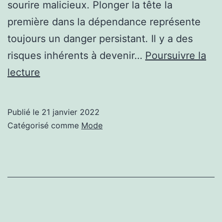
sourire malicieux. Plonger la tête la
première dans la dépendance représente
toujours un danger persistant. Il y a des
risques inhérents à devenir…
Poursuivre la
La
lecture
chirurgie
esthétique
Publié le
21 janvier 2022
pour
Catégorisé comme
Mode
les
femmes