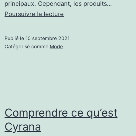
principaux. Cependant, les produits…
Comment
Poursuivre la lecture
prendre
soin
Publié le
10 septembre 2021
de
Catégorisé comme
Mode
vos
cheveux
à
la
maison?
Comprendre ce qu’est
Cyrana