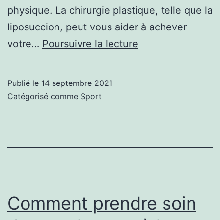
physique. La chirurgie plastique, telle que la
liposuccion, peut vous aider à achever
La
votre…
Poursuivre la lecture
chirurgie
plastique
Publié le
14 septembre 2021
va-
Catégorisé comme
Sport
t-
elle
perturber
votre
programme
d’exercices
Comment prendre soin