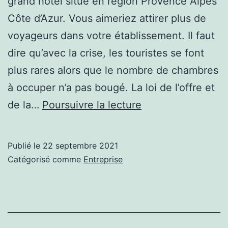
grand hôtel situé en région Provence Alpes
Côte d’Azur. Vous aimeriez attirer plus de
voyageurs dans votre établissement. Il faut
dire qu’avec la crise, les touristes se font
plus rares alors que le nombre de chambres
à occuper n’a pas bougé. La loi de l’offre et
Comment
de la…
Poursuivre la lecture
améliorer
la
Publié le
22 septembre 2021
visibilité
Catégorisé comme
Entreprise
en
ligne
d’un
hôtel