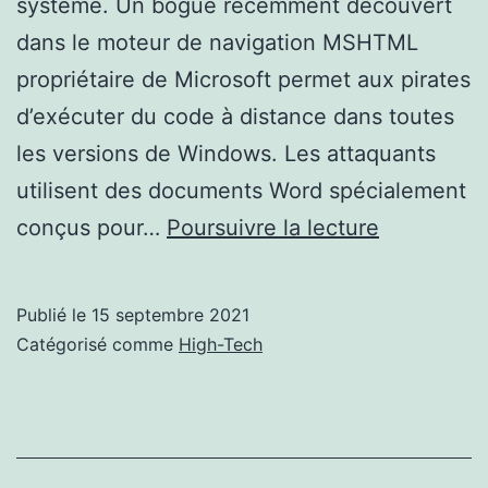
système. Un bogue récemment découvert
dans le moteur de navigation MSHTML
propriétaire de Microsoft permet aux pirates
d’exécuter du code à distance dans toutes
les versions de Windows. Les attaquants
utilisent des documents Word spécialement
Windows :
conçus pour…
Poursuivre la lecture
Comment
les
Publié le
15 septembre 2021
pirates
Catégorisé comme
High-Tech
exploitent
les
document
Microsoft