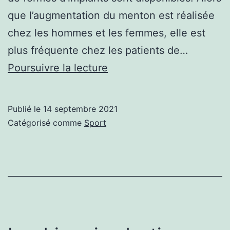
que l’augmentation du menton est réalisée
chez les hommes et les femmes, elle est
plus fréquente chez les patients de…
Les
Poursuivre la lecture
implants
du
Publié le
14 septembre 2021
menton
Catégorisé comme
Sport
sont-
ils
à
risque
si
l’on