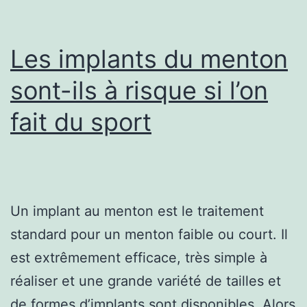
Word
pour
Les implants du menton
le
sont-ils à risque si l’on
pirater
fait du sport
Un implant au menton est le traitement
standard pour un menton faible ou court. Il
est extrêmement efficace, très simple à
réaliser et une grande variété de tailles et
de formes d’implants sont disponibles. Alors