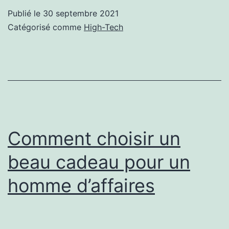
l’err
Publié le
30 septembre 2021
« Th
Catégorisé comme
High-Tech
Was
a
Pro
Star
logi
sou
Comment choisir un
Win
beau cadeau pour un
homme d’affaires