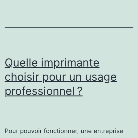
et
à
quoi
sert-
elle
?
Quelle imprimante
choisir pour un usage
professionnel ?
Pour pouvoir fonctionner, une entreprise