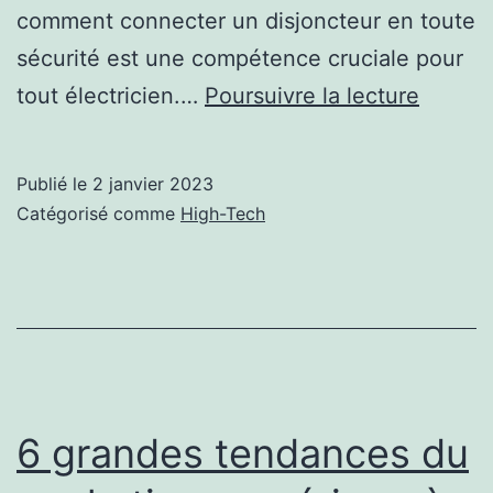
comment connecter un disjoncteur en toute
sécurité est une compétence cruciale pour
Comme
tout électricien.…
Poursuivre la lecture
connec
un
Publié le
2 janvier 2023
disjonc
Catégorisé comme
High-Tech
en
toute
sécurit
:
Un
guide
6 grandes tendances du
étape