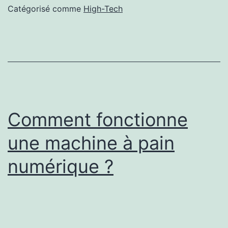
a
Catégorisé comme
High-Tech
accéléré
la
transformation
numérique
des
entreprises ?
Comment fonctionne
une machine à pain
numérique ?