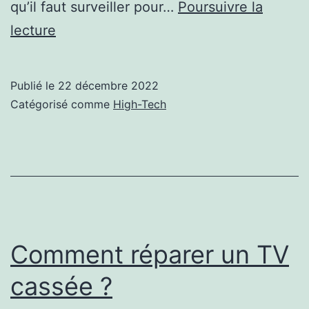
qu’il faut surveiller pour…
Poursuivre la
6
lecture
grandes
tendances
Publié le
22 décembre 2022
du
Catégorisé comme
High-Tech
marketing
numérique
à
surveiller
en
2023.
Comment réparer un TV
cassée ?