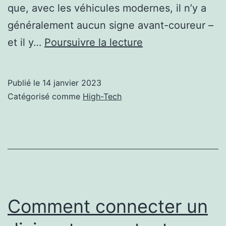
que, avec les véhicules modernes, il n’y a
généralement aucun signe avant-coureur –
Tous
et il y…
Poursuivre la lecture
savoir
sur
Publié le
14 janvier 2023
l’entretien
Catégorisé comme
High-Tech
d’une
batterie
de
voiture
électrique
Comment connecter un