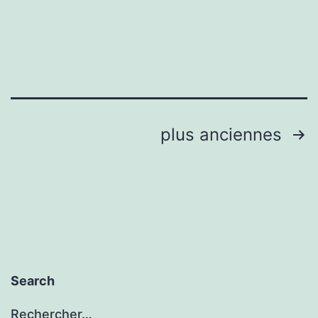
usa
prof
Pagination
plus anciennes
des
publications
Search
Rechercher…