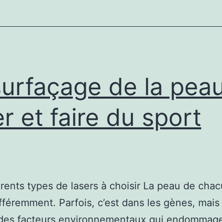
–
L’importance
des
consultations
préopératoires
urfaçage de la pea
er et faire du sport
érents types de lasers à choisir La peau de cha
 différemment. Parfois, c’est dans les gènes, mai
 des facteurs environnementaux qui endommage