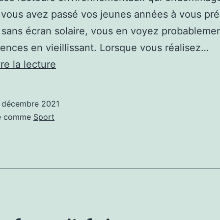
 vous avez passé vos jeunes années à vous pré
l sans écran solaire, vous en voyez probablemen
nces en vieillissant. Lorsque vous réalisez…
Resurfaçage
re la lecture
de
la
 décembre 2021
peau
sé comme
Sport
au
laser
et
faire
du
sport