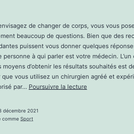
envisagez de changer de corps, vous vous pos
ement beaucoup de questions. Bien que des re
antes puissent vous donner quelques réponses
e personne à qui parler est votre médecin. L’un
s moyens d’obtenir les résultats souhaités est d
r que vous utilisez un chirurgien agréé et expér
Chirurgie
orisé par…
Poursuivre la lecture
plastique
avec
3 décembre 2021
le
sé comme
Sport
sport