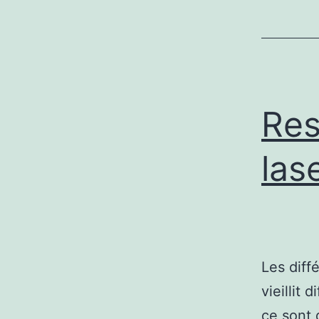
Res
las
Les diff
vieillit
ce sont