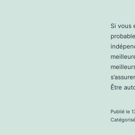
Si vous 
probabl
indépend
meilleur
meilleur
s’assure
Être aut
Publié le
1
Catégori