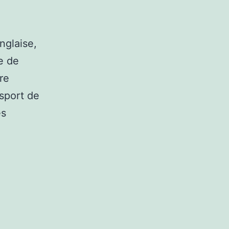
de
Sports
nglaise,
e de
re
sport de
es