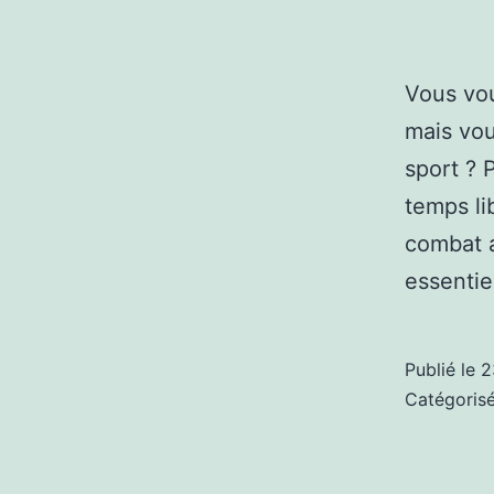
Vous vo
mais vou
sport ? 
temps li
combat a
essenti
Publié le
2
Catégori