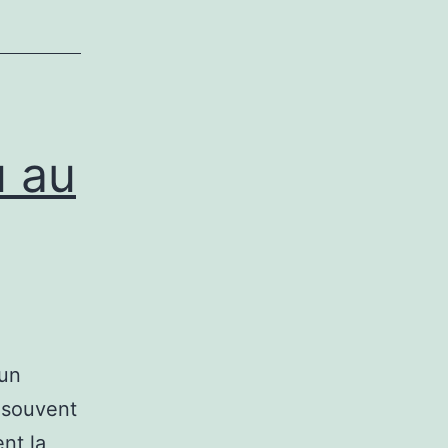
u au
cun
s souvent
nt la