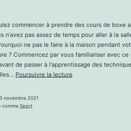
ulez commencer à prendre des cours de boxe a
s n’avez pas assez de temps pour aller à la sall
Pourquoi ne pas le faire à la maison pendant vot
bre ? Commencez par vous familiariser avec ce 
vant de passer à l’apprentissage des techniqu
Comment
elles…
Poursuivre la lecture
s’entraîner
à
3 novembre 2021
la
sé comme
Sport
boxe
chez