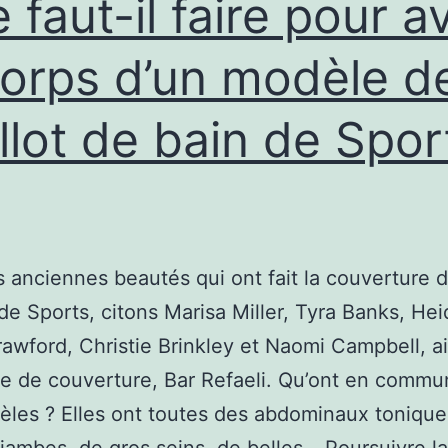
 faut-il faire pour a
corps d’un modèle d
llot de bain de Spor
s anciennes beautés qui ont fait la couverture 
e Sports, citons Marisa Miller, Tyra Banks, Hei
awford, Christie Brinkley et Naomi Campbell, a
e de couverture, Bar Refaeli. Qu’ont en commu
les ? Elles ont toutes des abdominaux tonique
jambes, de gros seins, de belles…
Poursuivre la