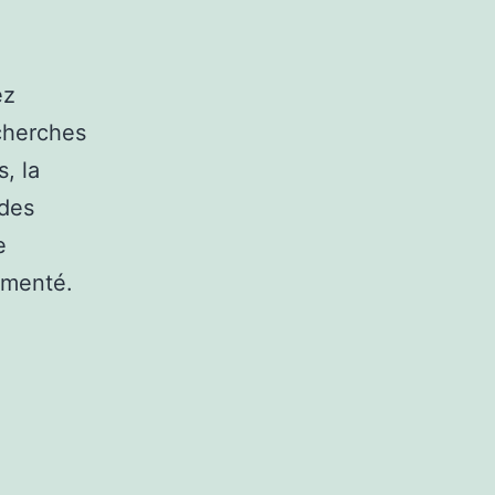
ez
cherches
, la
 des
e
imenté.