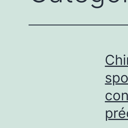
Chi
spo
con
pré