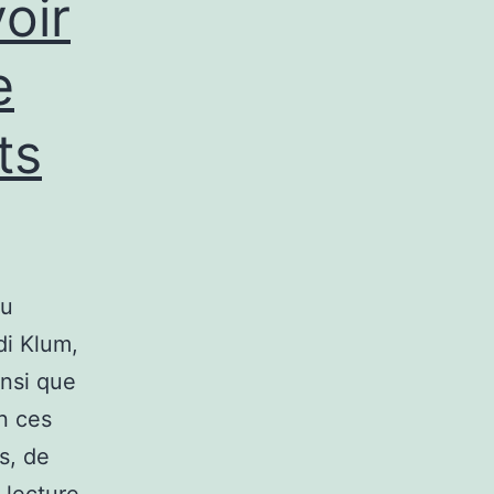
voir
e
ts
du
di Klum,
insi que
n ces
s, de
Que
 lecture