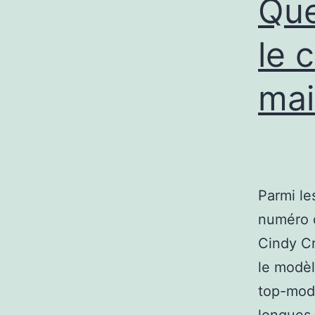
Que
le 
mai
Parmi le
numéro d
Cindy Cr
le modèl
top-modè
longues 