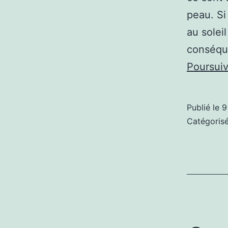
peau. Si
au solei
conséque
Poursuiv
Publié le
9
Catégori