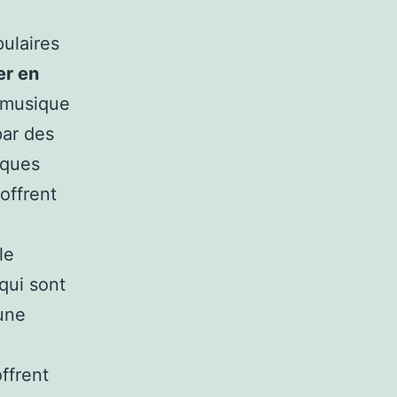
ulaires
er en
r musique
par des
iques
 offrent
le
qui sont
 une
offrent