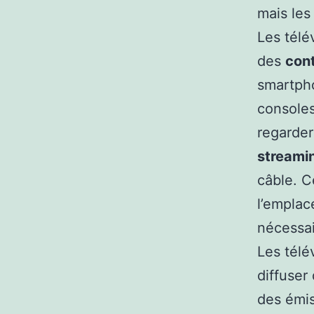
mais les
Les télé
des
con
smartpho
consoles
regarder
streami
câble. C
l’emplace
nécessai
Les télé
diffuser
des émis