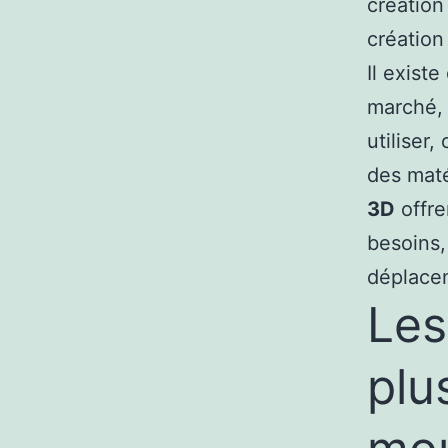
création
création
Il exist
marché, 
utiliser
des maté
3D
offre
besoins,
déplace
Les
plu