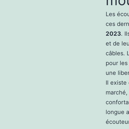
mo
Les écou
ces dern
2023
. I
et de le
câbles.
pour les
une libe
Il exist
marché, 
conforta
longue a
écouteur