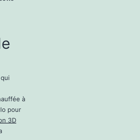
de
 qui
hauffée à
lo pour
ion 3D
a