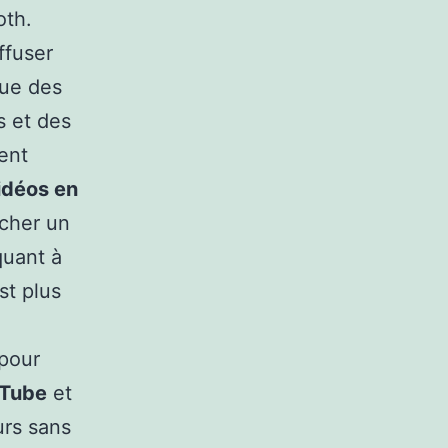
oth.
ffuser
que des
s et des
vent
idéos en
ncher un
quant à
st plus
 pour
uTube
et
urs sans