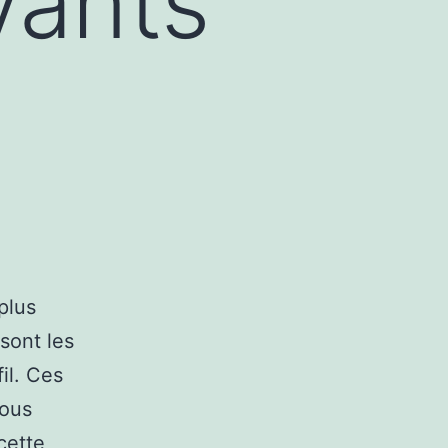
vants
plus
sont les
fil. Ces
nous
 cette