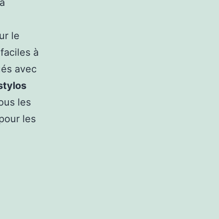
la
ur le
faciles à
qués avec
stylos
ous les
pour les