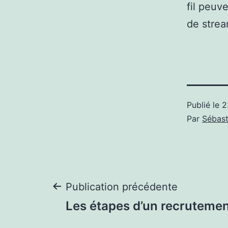
fil peuv
de strea
Publié le
2
Par
Sébast
Navigation
Publication précédente
Les étapes d’un recrutemen
de