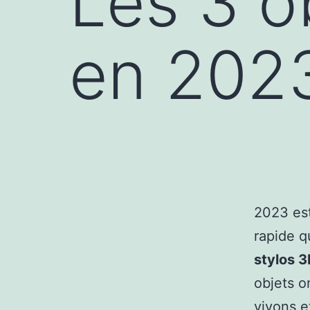
Les 3 o
en 202
2023 est
rapide q
stylos 
objets o
vivons et