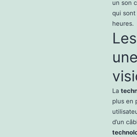
un son c
qui sont
heures.
Les
une
vis
La
techn
plus en 
utilisat
d’un câb
technol