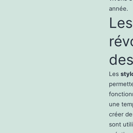
année.
Les
rév
des
Les
styl
permetten
fonction
une temp
créer de
sont uti