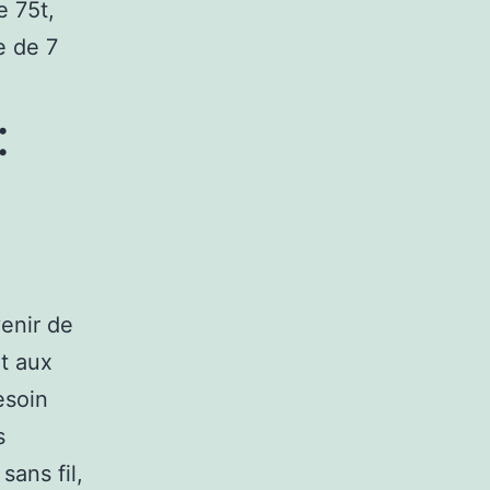
e 75t,
e de 7
:
enir de
t aux
esoin
s
sans fil,