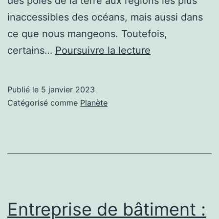
des pôles de la terre aux régions les plus
inaccessibles des océans, mais aussi dans
ce que nous mangeons. Toutefois,
Le
certains…
Poursuivre la lecture
microbiote
fait-
Publié le
5 janvier 2023
il
Catégorisé comme
Planète
partie
de
notre
organisme ?
Entreprise de bâtiment :