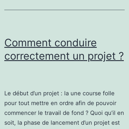
:
une
touche
de
Comment conduire
mystère
correctement un projet ?
et
de
sérénité
à
Le début d’un projet : la une course folle
votre
pour tout mettre en ordre afin de pouvoir
look
commencer le travail de fond ? Quoi qu’il en
soit, la phase de lancement d’un projet est