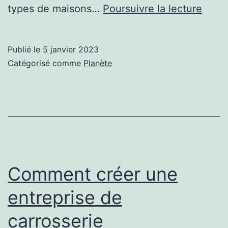
Mais
types de maisons…
Poursuivre la lecture
passi
ou
Publié le
5 janvier 2023
activ
Catégorisé comme
Planète
:
quell
est
la
diffé
?
Comment créer une
entreprise de
carrosserie