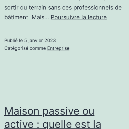
sortir du terrain sans ces professionnels de
Entrepri
bâtiment. Mais…
Poursuivre la lecture
de
bâtiment
Publié le
5 janvier 2023
mission
Catégorisé comme
Entreprise
et
critères
de
choix
Maison passive ou
active : quelle est la