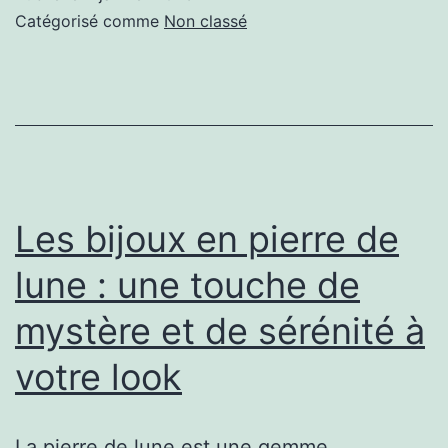
entreprise
Catégorisé comme
Non classé
de
carrosserie
Les bijoux en pierre de
lune : une touche de
mystère et de sérénité à
votre look
La pierre de lune est une gemme