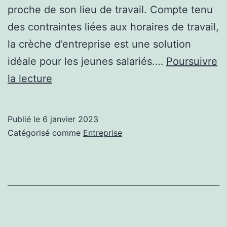
proche de son lieu de travail. Compte tenu
des contraintes liées aux horaires de travail,
la crèche d’entreprise est une solution
idéale pour les jeunes salariés.…
Poursuivre
Quels
la lecture
sont
les
Publié le
6 janvier 2023
avantages
Catégorisé comme
Entreprise
d’une
crèche
d’entreprise ?