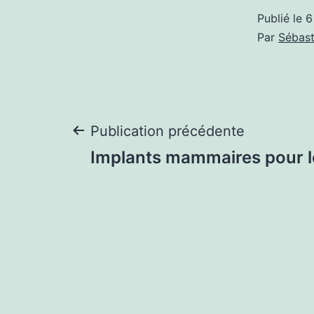
Publié le
6
Par
Sébast
Navigation
Publication précédente
Implants mammaires pour l
de
l’article