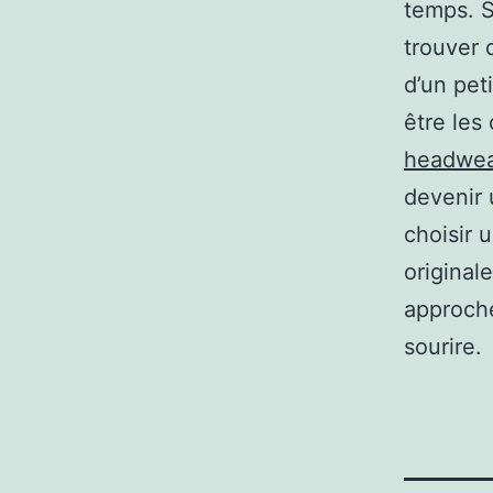
temps. S
trouver 
d’un pet
être les
headwea
devenir 
choisir 
originale
approche
sourire.