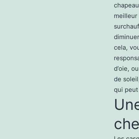
chapeau.
meilleur
surchauf
diminuer
cela, vo
responsa
d’oie, o
de solei
qui peut
Une
ch
Les casq