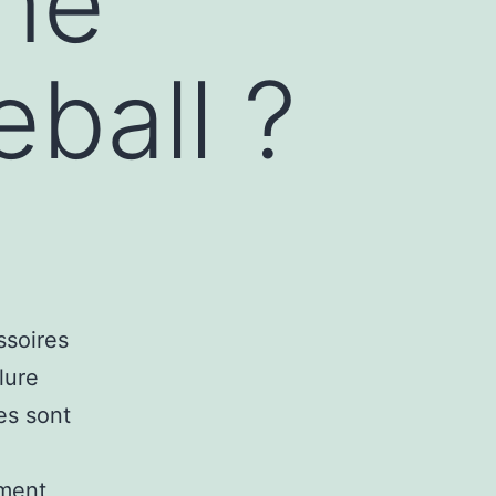
une
ball ?
ssoires
lure
es sont
ement