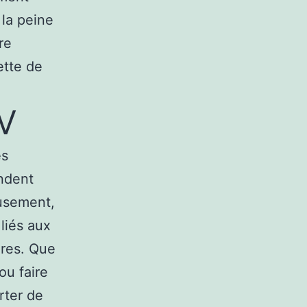
 la peine
re
ette de
UV
es
endent
eusement,
liés aux
ires. Que
ou faire
rter de