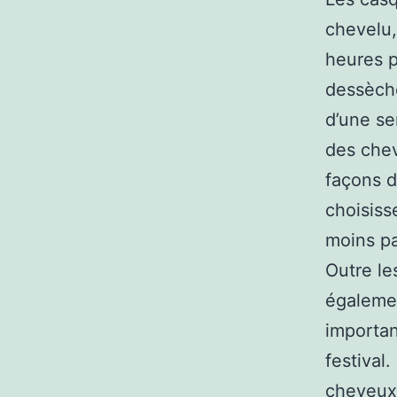
chevelu,
heures p
dessèche
d’une s
des chev
façons d
choisiss
moins pa
Outre le
égalemen
importan
festival
cheveux 