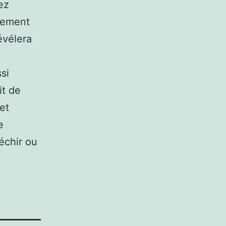
ez
uement
évélera
si
it de
et
e
échir ou