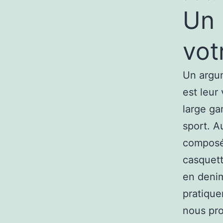
Un 
vot
Un argum
est leur
large g
sport. A
composée
casquett
en denim
pratique
nous pro