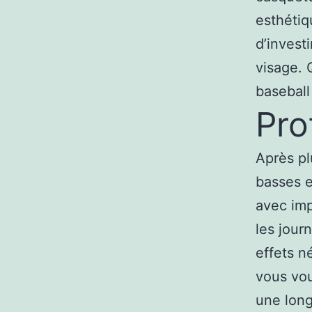
esthétiq
d’invest
visage. 
baseball
Pro
Après pl
basses e
avec imp
les jour
effets n
vous vou
une long