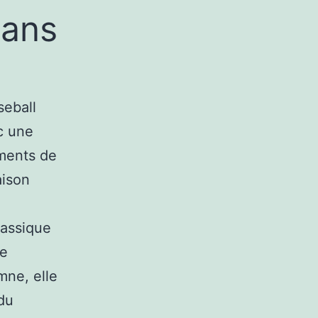
dans
seball
c une
ments de
aison
lassique
ée
mne, elle
du