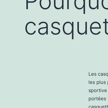
Pourquo
casquet
Les casq
les plus 
sportive
portées 
casquet