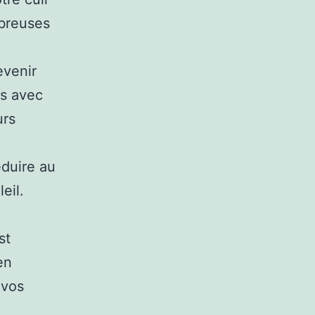
mbreuses
evenir
s avec
urs
éduire au
eil.
st
en
 vos