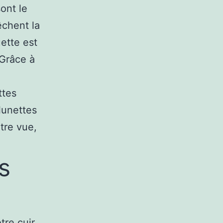
ont le
êchent la
ette est
 Grâce à
ttes
lunettes
tre vue,
s
tre cuir