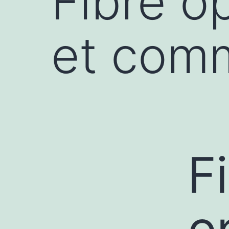
Fibre op
et com
F
o