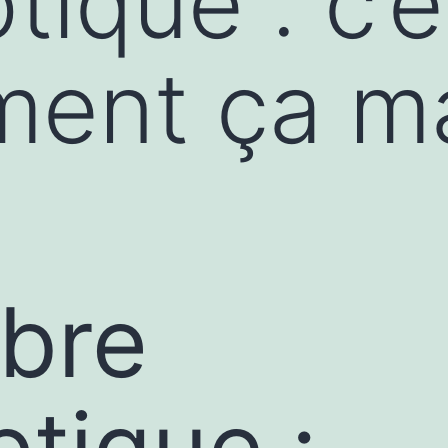
tique : c’
ment ça m
ibre
ptique :