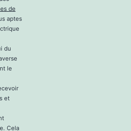
es de
lus aptes
ectrique
i du
raverse
nt le
ecevoir
s et
nt
e. Cela