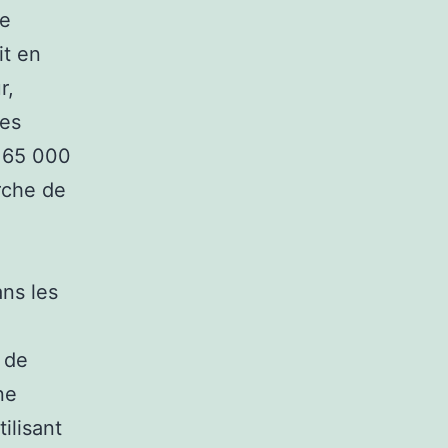
ne
it en
r,
ues
x 65 000
erche de
ans les
 de
ne
ilisant