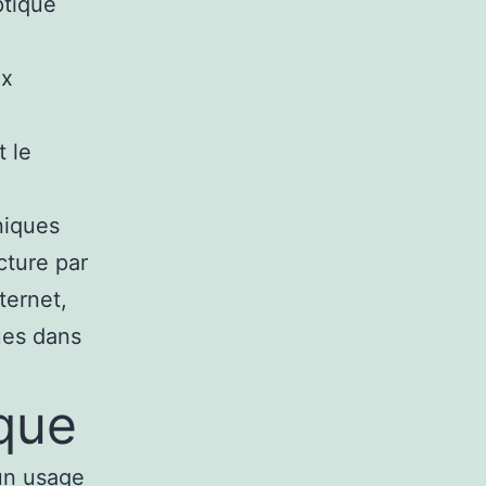
ptique
ux
t le
niques
cture par
ternet,
ues dans
ique
un usage