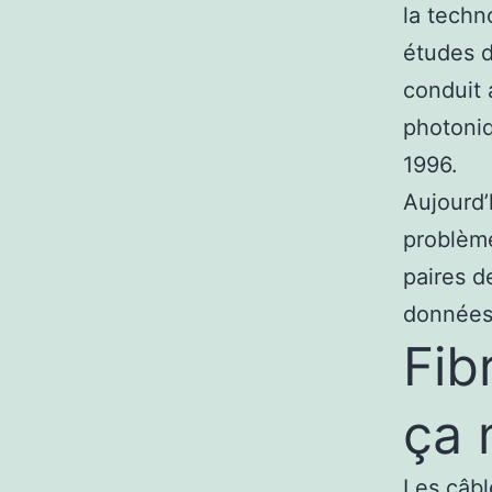
la techn
études d
conduit 
photoniq
1996.
Aujourd’
problème
paires de
données
Fib
ça 
Les câbl