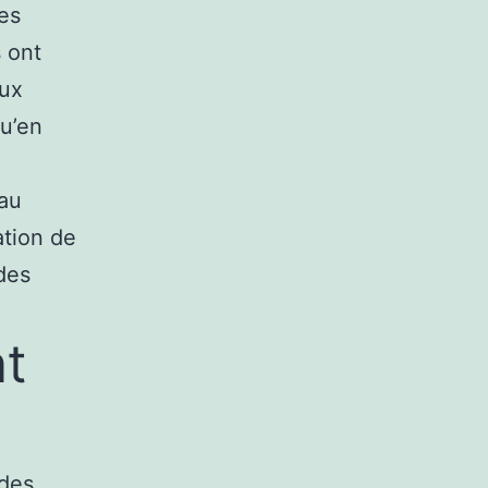
des
 ont
aux
qu’en
 au
ation de
 des
t
 des