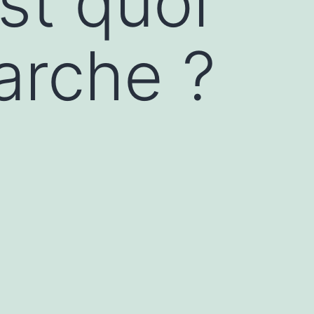
est quoi
arche ?