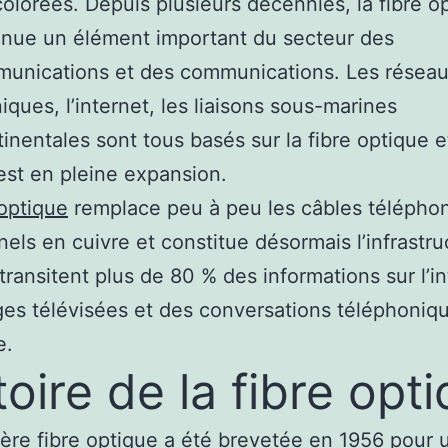
olorées. Depuis plusieurs décennies, la fibre o
nue un élément important du secteur des
munications et des communications. Les résea
iques, l’internet, les liaisons sous-marines
tinentales sont tous basés sur la fibre optique e
st en pleine expansion.
 optique
remplace peu à peu les câbles télépho
nnels en cuivre et constitue désormais l’infrastru
 transitent plus de 80 % des informations sur l’in
es télévisées et des conversations téléphoniq
e.
toire de la fibre opt
ère fibre optique a été brevetée en 1956 pour 