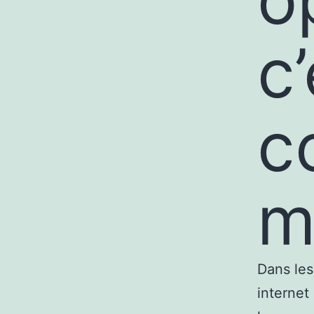
c
c
m
Dans les
internet