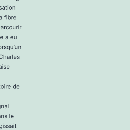
sation
a fibre
arcourir
ée a eu
orsqu’un
Charles
aise
toire de
gnal
ns le
gissait