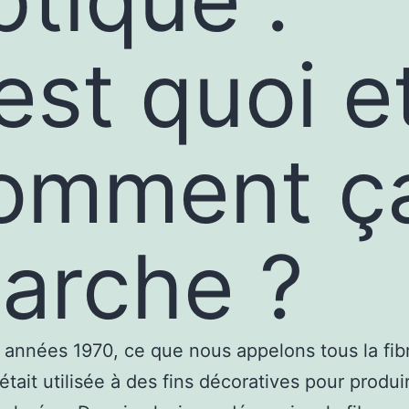
’est quoi e
omment ç
arche ?
 années 1970, ce que nous appelons tous la fib
 était utilisée à des fins décoratives pour produi