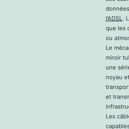
données
l’ADSL
. 
que les 
ou atmo
Le mécan
miroir t
une séri
noyau et
transpor
et trans
infrastr
Les câbl
capables