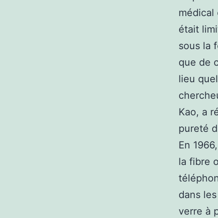
médical 
était lim
sous la 
que de c
lieu que
chercheu
Kao, a r
pureté d
En 1966, 
la fibre 
téléphon
dans les
verre à p