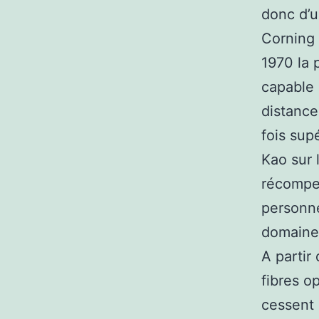
donc d’u
Corning 
1970 la 
capable 
distance
fois sup
Kao sur 
récompen
personne
domaines
A partir
fibres o
cessent 