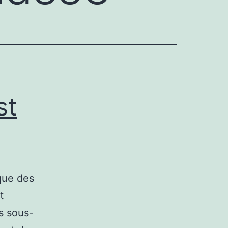
st
 que des
t
es sous-