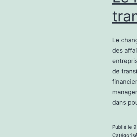
tra
Le chan
des affa
entrepri
de trans
financie
managers
dans po
Publié le
9
Catégori