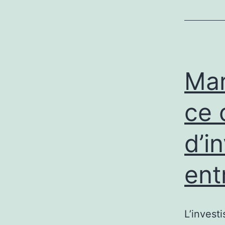
Mar
ce 
d’i
ent
L’invest