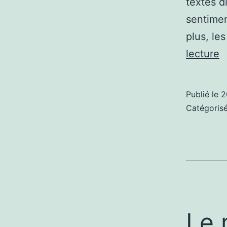
textes d
sentimen
plus, le
C
lecture
la
m
Publié le
2
e
Catégori
c
?
Le 