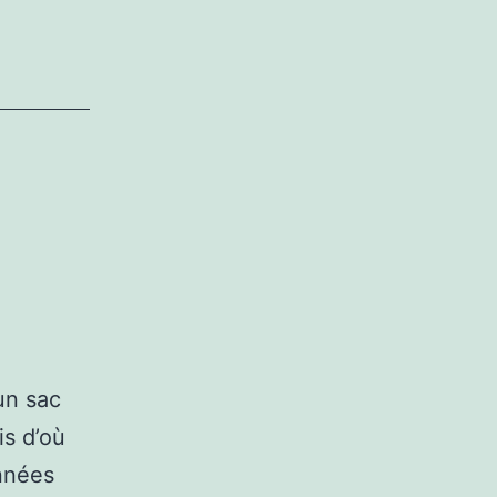
un sac
is d’où
années