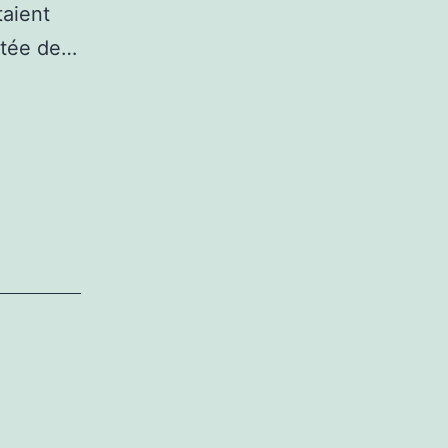
taient
ortée de…