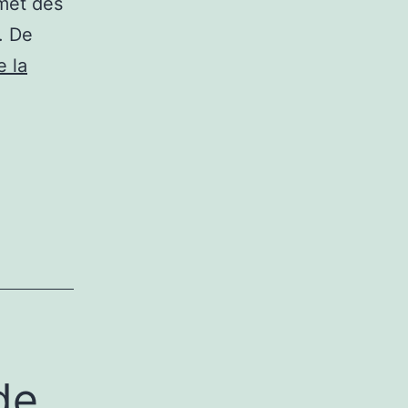
smet des
. De
e la
de