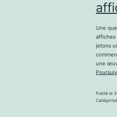
aff
Une ques
affiches
jetons u
comment 
une œuvr
Poursuiv
Publié le
3
Catégori