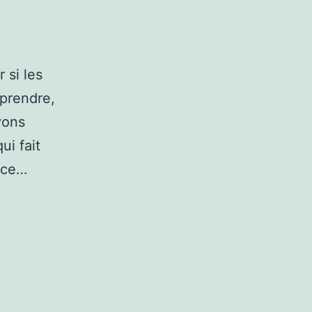
 si les
mprendre,
yons
ui fait
 ce…