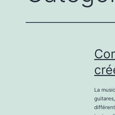
Com
cré
La musiq
guitares
différen