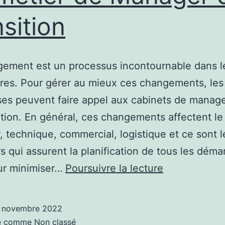
nsition
gement est un processus incontournable dans 
ires. Pour gérer au mieux ces changements, les
ses peuvent faire appel aux cabinets de mana
ition. En général, ces changements affectent le
r, technique, commercial, logistique et ce sont l
 qui assurent la planification de tous les déma
Le
ur minimiser…
Poursuivre la lecture
métier
de
 novembre 2022
Manager
sé comme
Non classé