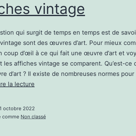
iches vintage
tion qui surgit de temps en temps est de savoir
 vintage sont des œuvres d’art. Pour mieux co
n coup d’œil à ce qui fait une œuvre d’art et vo
les affiches vintage se comparent. Qu’est-ce q
e d’art ? Il existe de nombreuses normes pour
Explorez
re la lecture
la
beauté
1 octobre 2022
des
sé comme
Non classé
affiches
vintage