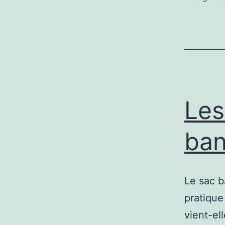
Les
ba
Le sac b
pratique
vient-el