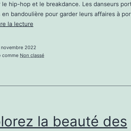
 le hip-hop et le breakdance. Les danseurs por
 en bandoulière pour garder leurs affaires à p
Les
re la lecture
origines
du
 novembre 2022
sac
sé comme
Non classé
banane
lorez la beauté des