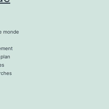
le monde
gement
 plan
es
rches