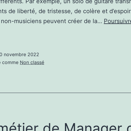
ifférents. Par exemple, un solo de guitare tran
ts de liberté, de tristesse, de colère et d’espoir
s non-musiciens peuvent créer de la…
Poursuivr
omment
usique
0 novembre 2022
st
sé comme
Non classé
réée
métier de Manager 