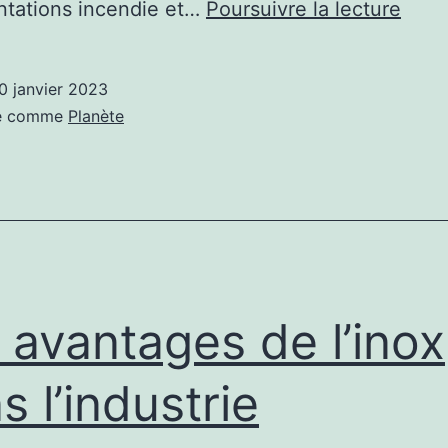
Faite
ntations incendie et…
Poursuivre la lecture
vous
acco
0 janvier 2023
pour
sé comme
Planète
votr
régl
ince
 avantages de l’inox
s l’industrie