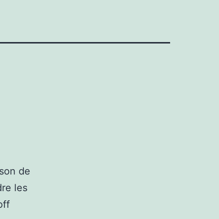
ison de
re les
off