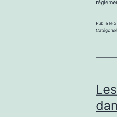
régleme
Publié le
3
Catégori
Les
dan