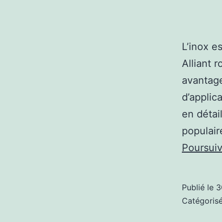
L’inox e
Alliant r
avantage
d’applic
en détai
populair
Poursuiv
Publié le
3
Catégori