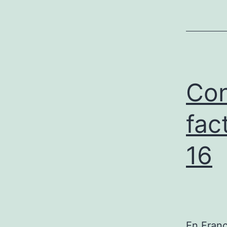
Con
fac
16
En Franc