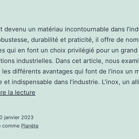
st devenu un matériau incontournable dans l’ind
obustesse, durabilité et praticité, il offre de no
s qui en font un choix privilégié pour un gran
ations industrielles. Dans cet article, nous exam
l les différents avantages qui font de l’inox un 
e et indispensable dans l’industrie. L’inox, un al
Les
re la lecture
avantages
de
0 janvier 2023
l’inox
sé comme
Planète
dans