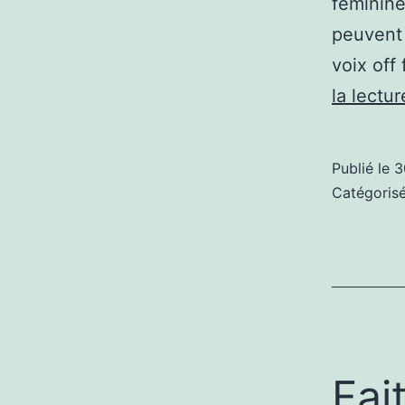
féminine
peuvent 
voix off
la lectur
Publié le
3
Catégori
Fai