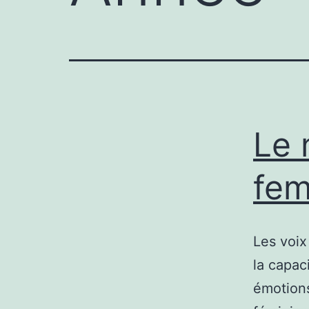
Le 
fe
Les voix
la capac
émotions