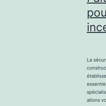
pou
inc
La sécur
construc
établiss
essentie
spéciali
allons v