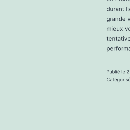
durant l
grande v
mieux vo
tentativ
performa
Publié le
2
Catégori