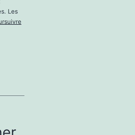
t
es. Les
ursuivre
ner