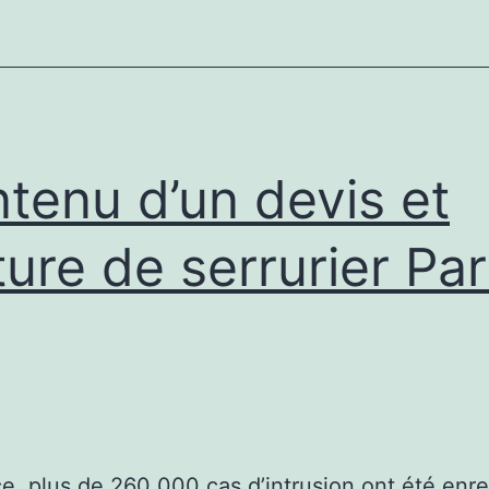
l’industrie
tenu d’un devis et
ture de serrurier Par
e, plus de 260 000 cas d’intrusion ont été enre