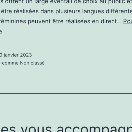
s offrent un large éventail de choix au public e
être réalisées dans plusieurs langues différent
 féminines peuvent être réalisées en direct…
Po
Le
e
métier
de
0 janvier 2023
voix
sé comme
Non classé
off
femme
tes vous accompag