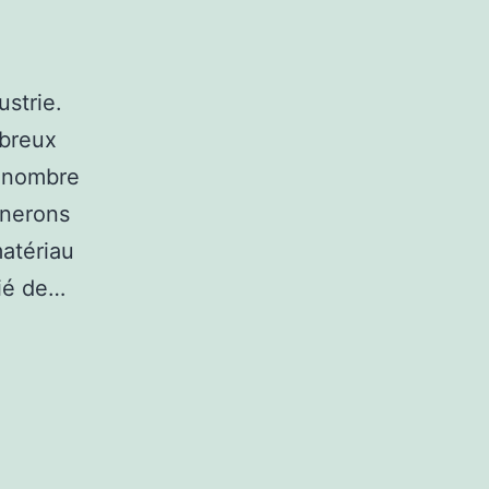
ustrie.
mbreux
d nombre
inerons
matériau
lié de…