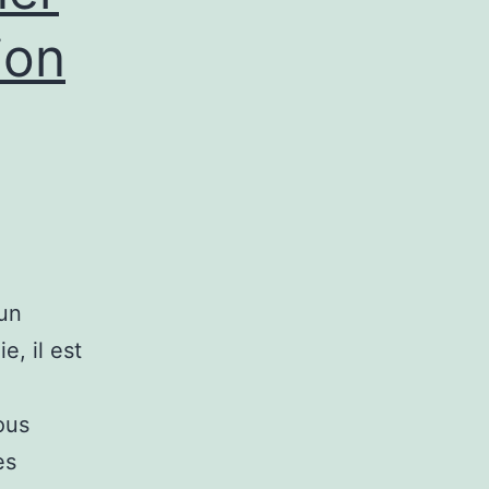
ion
’un
, il est
ous
es