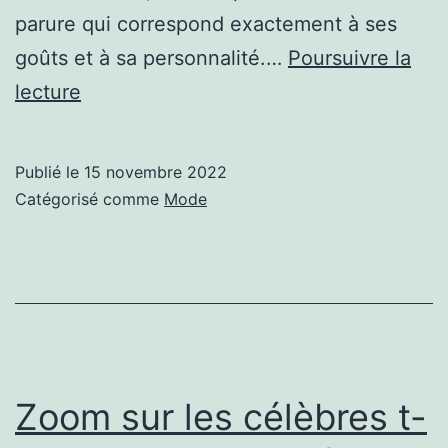
parure qui correspond exactement à ses
goûts et à sa personnalité.…
Poursuivre la
Accessoires
lecture
de
mode
Publié le
15 novembre 2022
:
Catégorisé comme
Mode
pourquoi
opter
pour
des
bijoux
personnalisés ?
Zoom sur les célèbres t-