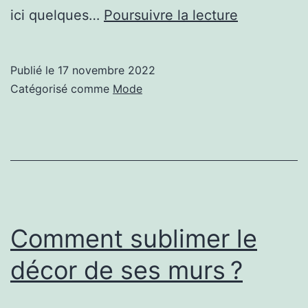
Quel
ici quelques…
Poursuivre la lecture
cadeau
offrir
Publié le
17 novembre 2022
a
Catégorisé comme
Mode
un
proche
?
Comment sublimer le
décor de ses murs ?