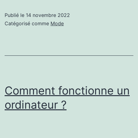
sur
les
Publié le
14 novembre 2022
célèbres
Catégorisé comme
Mode
t-
shirts
personnalisés
!
Comment fonctionne un
ordinateur ?