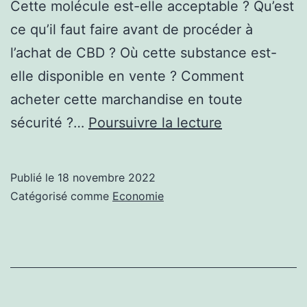
Cette molécule est-elle acceptable ? Qu’est
ce qu’il faut faire avant de procéder à
l’achat de CBD ? Où cette substance est-
elle disponible en vente ? Comment
acheter cette marchandise en toute
Les
sécurité ?…
Poursuivre la lecture
bons
à
Publié le
18 novembre 2022
savoir
Catégorisé comme
Economie
pour
l’achat
du
CBD