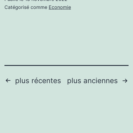
la
Catégorisé comme
Economie
haute
technologie
est
un
secteur
innovant
de
Pagination
plus récentes
plus anciennes
l’économie.
des
publications