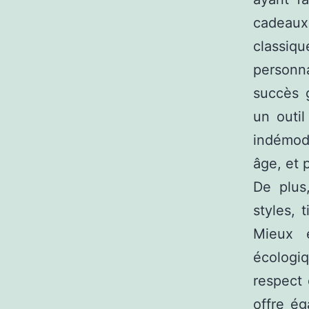
cadeaux
classiqu
personn
succès g
un outil
indémoda
âge, et 
De plus
styles, 
Mieux e
écologi
respect 
offre é