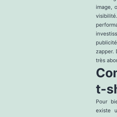
image, o
visibili
performa
investi
publicit
zapper. 
très abo
Com
t-s
Pour bie
existe