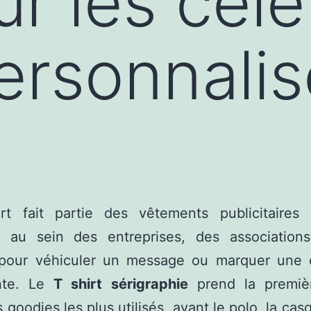
r les célè
ersonnalis
irt fait partie des vêtements publicitaires 
s au sein des entreprises, des association
 pour véhiculer un message ou marquer une 
nte. Le
T shirt sérigraphie
prend la premiè
 goodies les plus utilisés, avant le polo, la cas