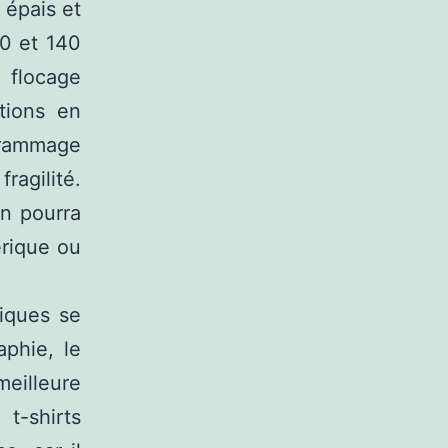
 épais et
20 et 140
 flocage
tions en
grammage
ragilité.
n pourra
érique ou
niques se
aphie, le
meilleure
-shirts