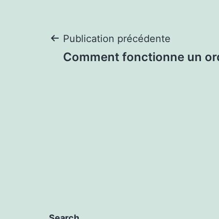
Navigation
Publication précédente
Comment fonctionne un ord
de
l’article
Search