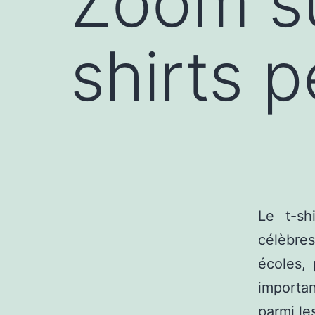
Zoom su
shirts p
Le t-sh
célèbre
écoles,
importa
parmi les