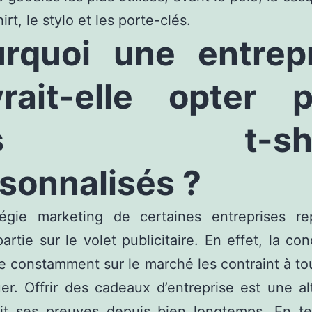
rt, le stylo et les porte-clés.
rquoi une entrep
rait-elle opter 
es t-shir
sonnalisés ?
tégie marketing de certaines entreprises r
artie sur le volet publicitaire. En effet, la co
e constamment sur le marché les contraint à to
r. Offrir des cadeaux d’entreprise est une al
ait ses preuves depuis bien longtemps. En t