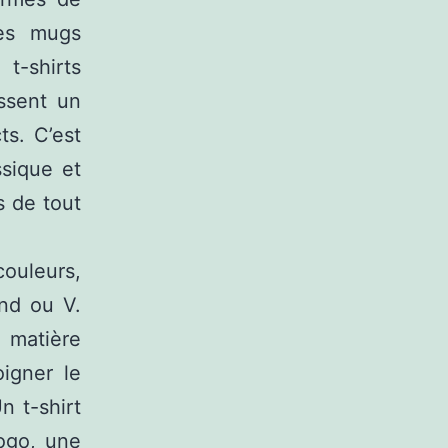
des mugs
 t-shirts
ssent un
ts. C’est
ssique et
s de tout
ouleurs,
ond ou V.
 matière
igner le
n t-shirt
ogo, une