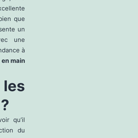
xcellente
 bien que
sente un
avec une
endance à
é en main
 les
 ?
oir qu’il
ction du