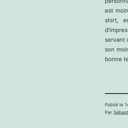
personna
est moin
shirt, 
d’impre
servant 
son moin
bonne te
Publié le
1
Par
Sébast