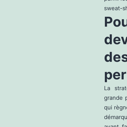
sweat-shi
Pou
dev
d
per
La stra
grande p
qui règn
démarque
ayant f