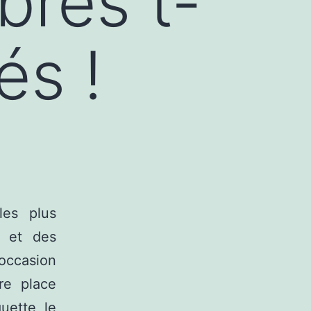
bres t-
és !
les plus
s et des
occasion
re place
quette, le