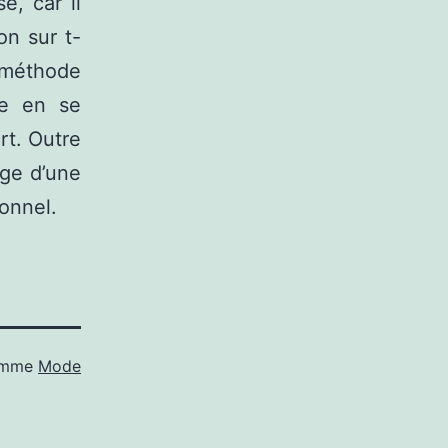
e, car il
on sur t-
 méthode
te en se
rt. Outre
age d’une
onnel.
comme
Mode