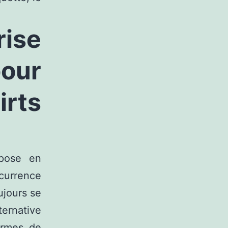
rise
pour
ts
epose en
ncurrence
ujours se
ternative
ermes de