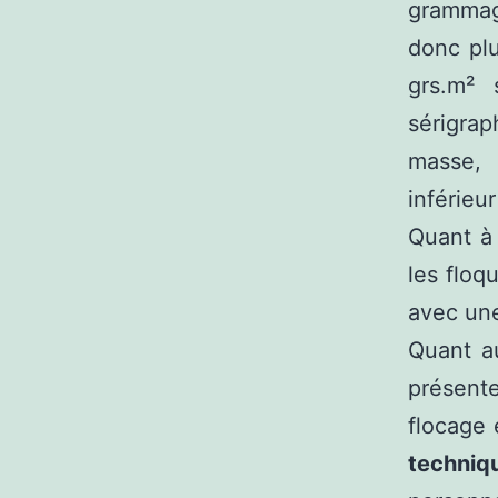
grammage
donc plu
grs.m² 
sérigra
masse, 
inférieu
Quant à
les floq
avec une
Quant au
présente
flocage 
techniq