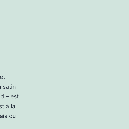
g
et
 satin
d – est
t à la
rais ou