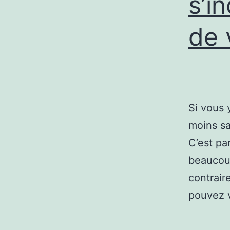
s’i
de 
Si vous 
moins sa
C’est pa
beaucoup
contrair
pouvez 