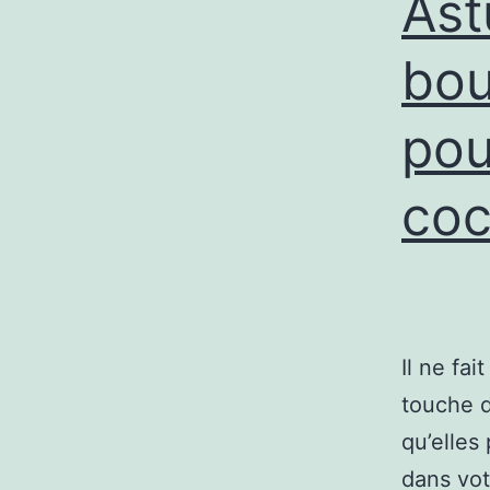
Ast
bou
pou
coc
Il ne fa
touche d
qu’elles
dans vot