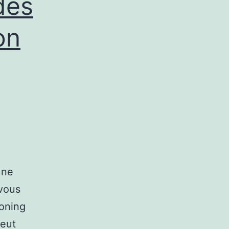
des
on
une
-vous
ooning
peut