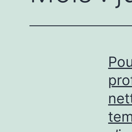
Pou
pro
net
tem