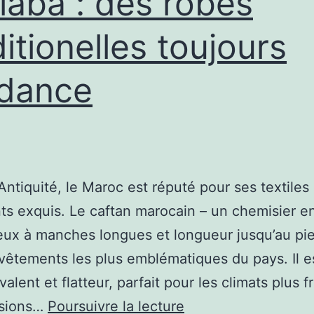
llaba : des robes
esprit
ditionelles toujours
cocoonin
dance
’Antiquité, le Maroc est réputé pour ses textiles 
s exquis. Le caftan marocain – un chemisier en
ux à manches longues et longueur jusqu’au pie
 vêtements les plus emblématiques du pays. Il es
valent et flatteur, parfait pour les climats plus f
Le
asions…
Poursuivre la lecture