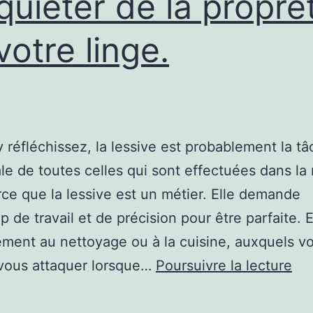
nquiéter de la propre
votre linge.
y réfléchissez, la lessive est probablement la tâ
le de toutes celles qui sont effectuées dans la
rce que la lessive est un métier. Elle demande
 de travail et de précision pour être parfaite. E
ement au nettoyage ou à la cuisine, auxquels v
Po
vous attaquer lorsque…
Poursuivre la lecture
fai
ap