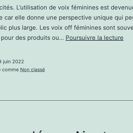
icités. L’utilisation de voix féminines est devenu
plu
 car elle donne une perspective unique qui peu
s’i
lic plus large. Les voix off féminines sont souv
de
Voi
s pour des produits ou…
Poursuivre la lecture
la
off
pro
fe
de
9 juin 2022
da
vot
sé comme
Non classé
la
lin
pub