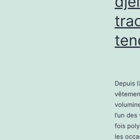
dje
tra
ten
Depuis l
vêtement
volumine
l’un des
fois poly
les occ