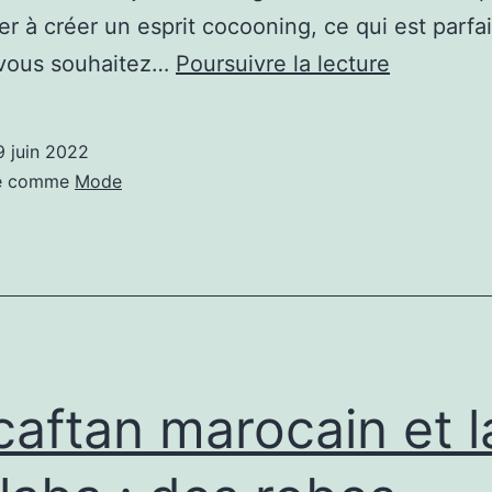
er à créer un esprit cocooning, ce qui est parfai
Astuce
 vous souhaitez…
Poursuivre la lecture
déco
:
9 juin 2022
Ajoutez
sé comme
Mode
des
bougies
dans
votre
salon
pour
caftan marocain et l
apporter
un