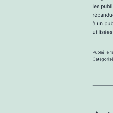
les publ
répandue
à un pub
utilisée
Publié le
1
Catégori