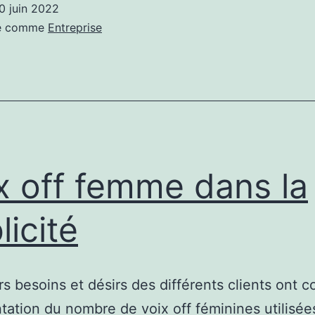
0 juin 2022
à
sé comme
Entreprise
un
pro
du
ne
du
lin
x off femme dans la
?
Il
licité
est
te
rs besoins et désirs des différents clients ont c
de
tation du nombre de voix off féminines utilisée
ne