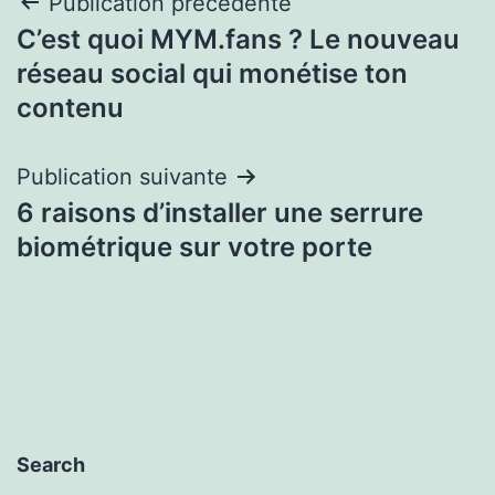
Navigation
Publication précédente
C’est quoi MYM.fans ? Le nouveau
de
réseau social qui monétise ton
l’article
contenu
Publication suivante
6 raisons d’installer une serrure
biométrique sur votre porte
Search